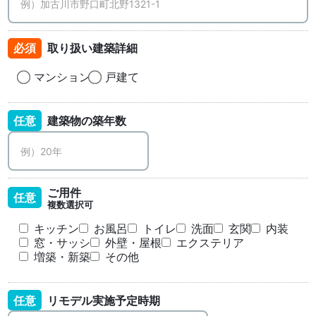
必須
取り扱い建築詳細
マンション
戸建て
任意
建築物の築年数
ご用件
任意
複数選択可
キッチン
お風呂
トイレ
洗面
玄関
内装
窓・サッシ
外壁・屋根
エクステリア
増築・新築
その他
任意
リモデル実施予定時期