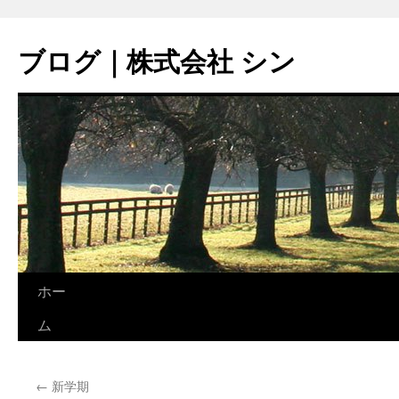
コ
ン
ブログ｜株式会社 シン
テ
ン
ツ
へ
ス
キ
ッ
プ
ホー
ム
←
新学期