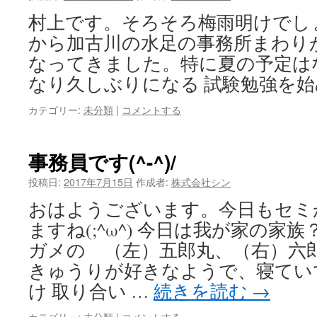
村上です。そろそろ梅雨明けでし
から加古川の水足の事務所まわり
なってきました。特に夏の予定は
なり久しぶりになる 試験勉強を
カテゴリー:
未分類
|
コメントする
事務員です(^-^)/
投稿日:
2017年7月15日
作成者:
株式会社シン
おはようございます。今日もセミ
ますね(;^ω^) 今日は我が家の家
ガメの （左）五郎丸、（右）六郎丸 
きゅうりが好きなようで、寝てい
け 取り合い …
続きを読む
→
カテゴリー:
未分類
|
コメントする