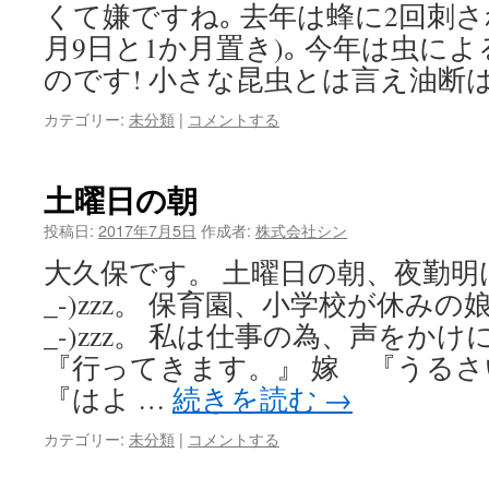
くて嫌ですね｡ 去年は蜂に2回刺され
月9日と1か月置き)｡ 今年は虫に
のです! 小さな昆虫とは言え油断
カテゴリー:
未分類
|
コメントする
土曜日の朝
投稿日:
2017年7月5日
作成者:
株式会社シン
大久保です。 土曜日の朝、夜勤明
_-)zzz。 保育園、小学校が休みの
_-)zzz。 私は仕事の為、声をか
『行ってきます。』 嫁 『うるさ
『はよ …
続きを読む
→
カテゴリー:
未分類
|
コメントする