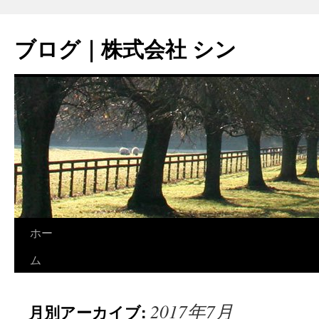
コ
ン
ブログ｜株式会社 シン
テ
ン
ツ
へ
ス
キ
ッ
プ
ホー
ム
2017年7月
月別アーカイブ: