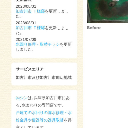
2023/08/01
加古川市 Ｔ様邸
を更新しまし
た。
2023/08/01
加古川市 Ｔ様邸
を更新しまし
た。
2021/07/09
水回り修理・取替チラシ
を更新
しました。
2021/07/09
浄水器一体型水栓金具 ＜タカ
ギ＞
を更新しました。
サービスエリア
2021/07/09
を更新しました。
加古川市及び加古川市周辺地域
2020/08/17
浴槽入替現場
を更新しました。
2020/08/17
㈱シン
は､兵庫県加古川市にあ
S様邸ﾄｲﾚ工事
を更新しました。
る､水まわりの専門店です｡
2018/04/04
加古川市空き家物件
戸建ての水回りの漏水修理・水
を更新しま
した。
栓金具や便器等の器具取替
を得
2018/01/16
意としています｡