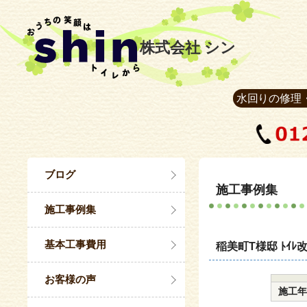
株式会社 シン
水回りの修理
ブログ
施工事例集
施工事例集
基本工事費用
稲美町T様邸 ﾄｲﾚ
お客様の声
施工年