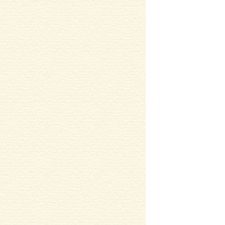
2018/01/16
加古川市 北在家 K様邸 排水の漏
れ
を更新しました。
2018/01/16
加古川市野口町 G様邸 外水栓移
設工事
を更新しました。
2017/12/01
加古川市 Y様邸
を更新しまし
た。
2017/09/02
S様邸 便器取替工事
を更新しま
した。
2017/08/23
T様邸焼板張り替え工事
を更新し
ました。
2017/06/28
H様邸給湯器交換工事
を更新し
ました。
2017/06/12
加古川市T様邸ﾄｲﾚ
を更新しまし
た。
2017/06/09
水まわりの修理等お気軽にお声
がけ下さい!!
を更新しました。