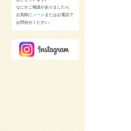
加古川市 K様邸
を更新しまし
た。
なにかご相談がありましたら、
2018/01/16
お気軽に
メール
またはお電話で
加古川市 O様邸
を更新しまし
お問合せください。
た。
2018/01/16
加古川市平岡町 K様邸 漏水修
理
を更新しました。
2018/01/16
加古川市加古川町 S様邸 UB
水栓金具水漏れ修理
を更新しま
した。
2018/01/16
加古川市平岡町高畑 A様邸
を更
新しました。
2018/01/16
を更新しました。
2018/01/16
加古川市野口町北野 H様
を更新
しました。
2018/01/16
加古川市野口町 O様邸 漏水修理
を更新しました。