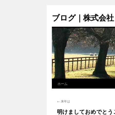
コ
ン
ブログ｜株式会社
テ
ン
ツ
へ
ス
キ
ッ
プ
ホーム
←
来年は
明けましておめでとう