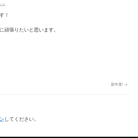
シン
す！
に頑張りたいと思います。
新年度!
→
ン
してください。