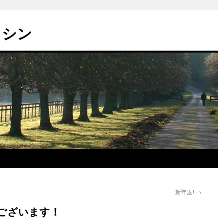
 シン
新年度!
→
ございます！