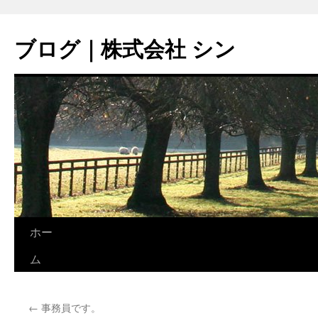
コ
ン
ブログ｜株式会社 シン
テ
ン
ツ
へ
ス
キ
ッ
プ
ホー
ム
←
事務員です。